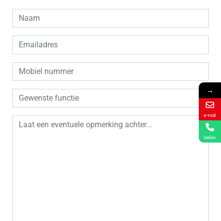
→
e-mail
bellen